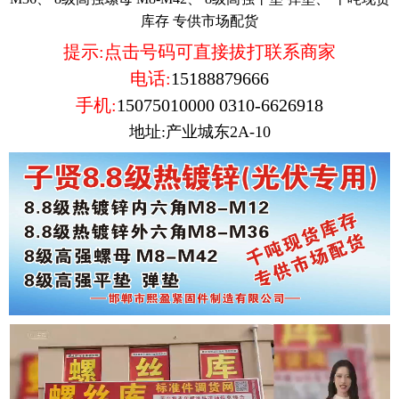
库存 专供市场配货
提示:点击号码可直接拔打联系商家
电话:
15188879666
手机:
15075010000
0310-6626918
地址:产业城东2A-10