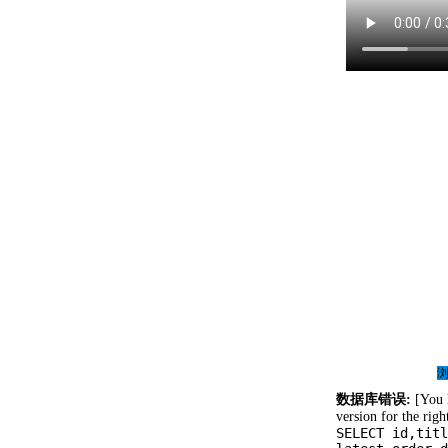
浏
数据库错误:
[You h
version for the rig
SELECT id,titl