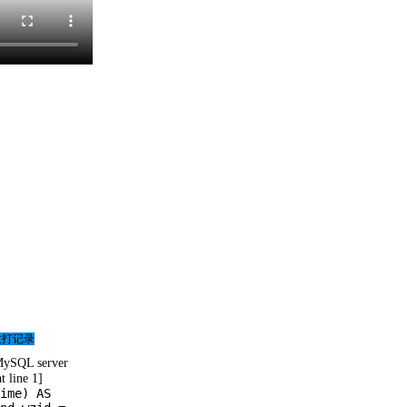
拔打记录
 MySQL server
t line 1]
ime) AS