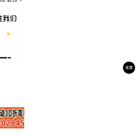
nd wzid =
主页