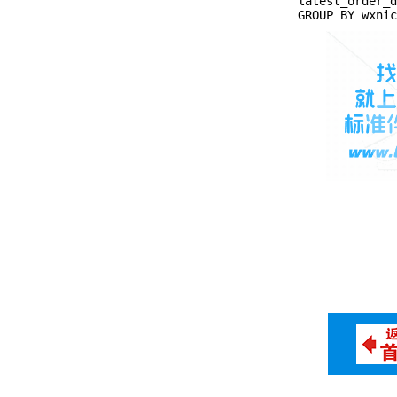
latest_order_d
GROUP BY wxnic