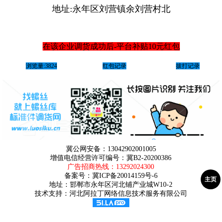
地址:永年区刘营镇余刘营村北
在该企业调货成功后-平台补贴10元红包
浏览量:3824
红包记录
拔打记录
冀公网安备：13042902001005
增值电信经营许可编号：冀B2-20200386
广告招商热线：
13292024300
备案号：
冀ICP备20014159号-6
主页
地址：邯郸市永年区河北铺产业城W10-2
技术支持：河北阿拉丁网络信息技术服务有限公司