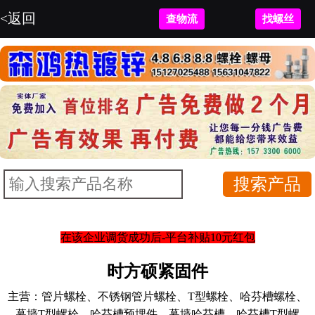
<返回
查物流
找螺丝
在该企业调货成功后-平台补贴10元红包
时方硕紧固件
主营：
管片螺栓、不锈钢管片螺栓、T型螺栓、哈芬槽螺栓、
幕墙T型螺栓、哈芬槽预埋件、幕墙哈芬槽、哈芬槽T型螺