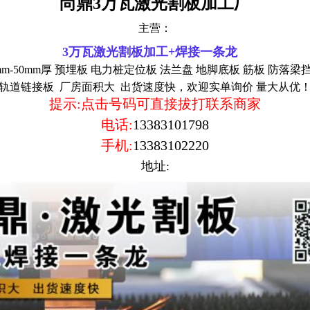
尚鼎3万瓦激光割板加工厂
主营：
3万瓦激光割板加工
+焊接一条龙
mm-50mm厚 预埋板
电力桩定位板 法兰盘 地脚底板 筋板 防落梁
轨道链接板 厂房面积大 出货速度快，欢迎实单询价 量大从优
提示:点击号码可直接拔打联系商家
电话:
13383101798
手机:
13383102220
地址: