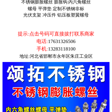
不锈钢膨胀螺丝 膨胀钩
内六角螺丝
螺母 平弹垫
定制不锈钢非标
光伏支架
冲压件 铝压板塑翼螺母
提示:点击号码可直接拔打联系商家
电话:
17631326506
手机:
13283118100
地址:河北省邯郸市永年区朱庄工业区