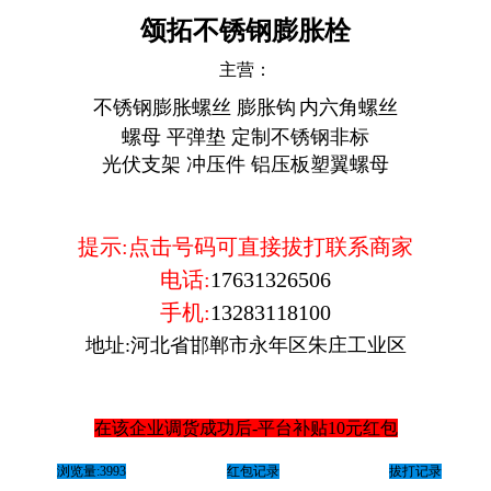
颂拓不锈钢膨胀栓
主营：
不锈钢膨胀螺丝 膨胀钩
内六角螺丝
螺母 平弹垫
定制不锈钢非标
光伏支架
冲压件 铝压板塑翼螺母
提示:点击号码可直接拔打联系商家
电话:
17631326506
手机:
13283118100
地址:河北省邯郸市永年区朱庄工业区
在该企业调货成功后-平台补贴10元红包
浏览量:3993
红包记录
拔打记录