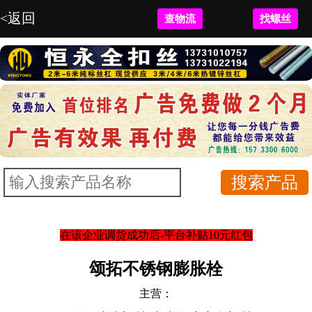
<返回
查物流
找螺丝
在该企业调货成功后-平台补贴10元红包
颂拓不锈钢膨胀栓
主营：