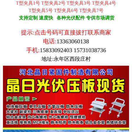
T型夹具1号
T型夹具2号
T型夹具3号
T型夹具4号
T型夹具5号
T型夹具6号
T型夹具7号
支持定制 速度快 各种光伏配件 专供市场调货
提示:点击号码可直接拔打联系商家
电话:
13363060138
手机:
15833092403
15731038736
地址:永年区西段庄村