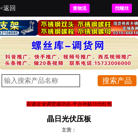
<返回
查物流
找螺丝
在该企业调货成功后-平台补贴10元红包
晶日光伏压板
主营：