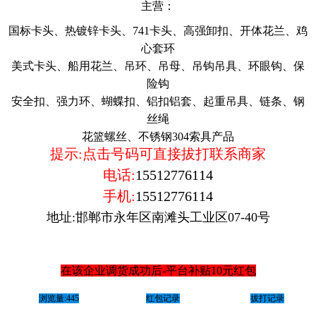
主营：
国标卡头、热镀锌卡头、741卡头、高强卸扣、开体花兰、鸡
心套环
美式卡头、船用花兰、吊环、吊母、吊钩吊具、环眼钩、保
险钩
安全扣、强力环、蝴蝶扣、铝扣铝套、起重吊具、链条、钢
丝绳
花篮螺丝、不锈钢304索具产品
提示:点击号码可直接拔打联系商家
电话:
15512776114
手机:
15512776114
地址:邯郸市永年区南滩头工业区07-40号
在该企业调货成功后-平台补贴10元红包
浏览量:445
红包记录
拔打记录