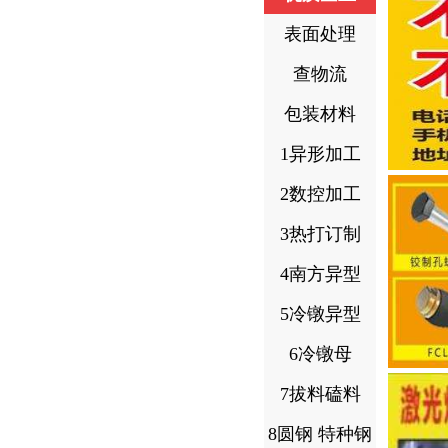
表面处理
查物流
包装材料
1异形加工
2数控加工
3热打订制
4南方异型
5冷镦异型
6冷镦母
7拔料磕料
8圆钢 特种钢