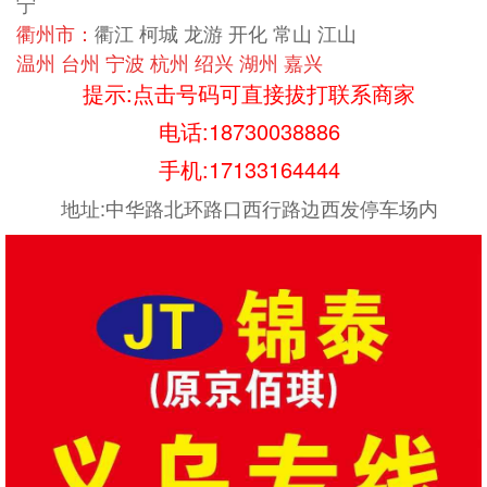
宁
衢州市：
衢江 柯城 龙游 开化 常山 江山
温州 台州 宁波 杭州 绍兴 湖州 嘉兴
提示:点击号码可直接拔打联系商家
电话:
18730038886
手机:
17133164444
地址:中华路北环路口西行路边西发停车场内