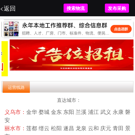
<返回
<返回
联系平台客户
搜索物流
发布采购
发布采购
运营线路
直达城市：
义乌市：
金华 婺城 金东 东阳 兰溪 浦江 武义 永康 磐
安
丽水市：
莲都 缙云 松阳 遂昌 龙泉 云和 庆元 青田 景