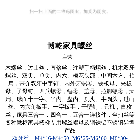
博乾家具螺丝
主营：
木螺丝，过山丝，直修丝，注塑手柄螺丝，机木双牙
螺丝、双尖、单尖、内六、梅花头部，中间六方、拍
扁，带介双牙中字钉、内外牙螺母、铁板母、夹板
母、子母钉、四爪螺母，锤母、盖母、拉铆螺母，大
扁、球面十一字、平内、盘内、沉头、半圆头，过山
丝、内六角扳手、十字扳手，干壁钉，元机，自攻
丝，家具三合一，四合一，五合一连接件，全扣丝等
各种微标家具楼梯专用螺丝螺母及铜铁铝不锈钢异型
产品
双牙丝：M4*16-M4*50 M6*25-M6*80 M8*30-