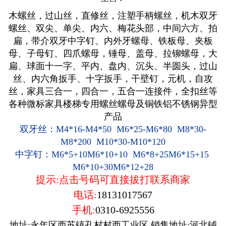
木螺丝，过山丝，直修丝，注塑手柄螺丝，机木双牙
螺丝、双尖、单尖、内六、梅花头部，中间六方、拍
扁，带介双牙中字钉、内外牙螺母、铁板母、夹板
母、子母钉、四爪螺母，锤母、盖母、拉铆螺母，大
扁、球面十一字、平内、盘内、沉头、半圆头，过山
丝、内六角扳手、十字扳手，干壁钉，元机，自攻
丝，家具三合一，四合一，五合一连接件，全扣丝等
各种微标家具楼梯专用螺丝螺母及铜铁铝不锈钢异型
产品
双牙丝：M4*16-M4*50 M6*25-M6*80 M8*30-
M8*200 M10*30-M10*120
中字钉：M6*5+10M6*10+10 M6*8+25M6*15+15
M6*10+30M6*12+28
提示:点击号码可直接拔打联系商家
电话:
18131017567
手机:
0310-6925556
地址:永年区西苏镇孔村村西工业区 销售地址:河北铺