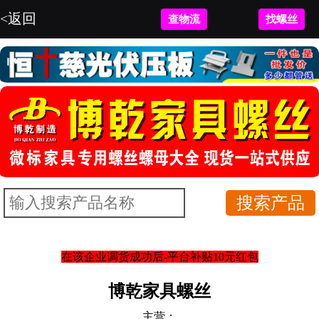
<返回
查物流
找螺丝
在该企业调货成功后-平台补贴10元红包
博乾家具螺丝
主营：