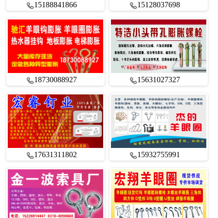
15188841866
15128037698
18730088927
15631027327
17631311802
15932755991