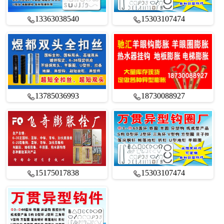
13363038540
15303107474
13785036993
18730088927
15175017838
15303107474