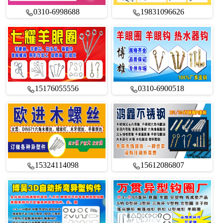
0310-6998688
19831096626
15176055556
0310-6900518
15324114098
15612086807