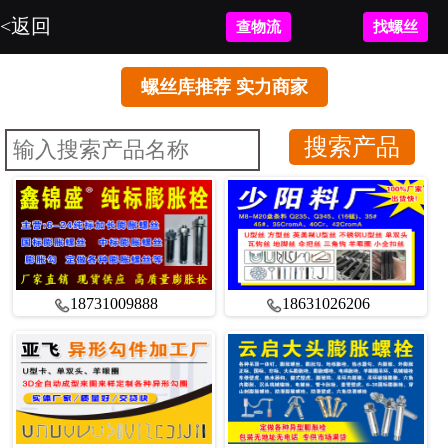
<返回
查物流
找螺丝
螺丝库推荐 实力商家
18731009888
18631026206