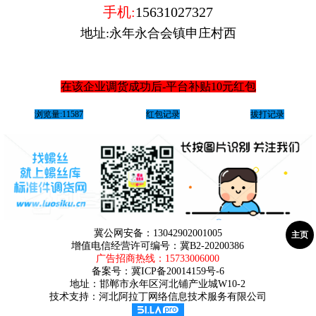
手机:
15631027327
地址:永年永合会镇申庄村西
在该企业调货成功后-平台补贴10元红包
浏览量:11587
红包记录
拔打记录
冀公网安备：13042902001005
主页
增值电信经营许可编号：冀B2-20200386
广告招商热线：
15733006000
备案号：
冀ICP备20014159号-6
地址：邯郸市永年区河北铺产业城W10-2
技术支持：河北阿拉丁网络信息技术服务有限公司