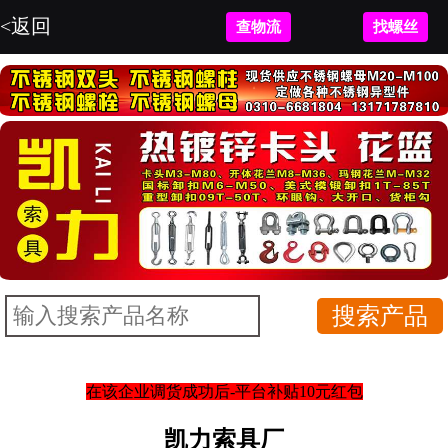
<返回
查物流
找螺丝
在该企业调货成功后-平台补贴10元红包
凯力索具厂