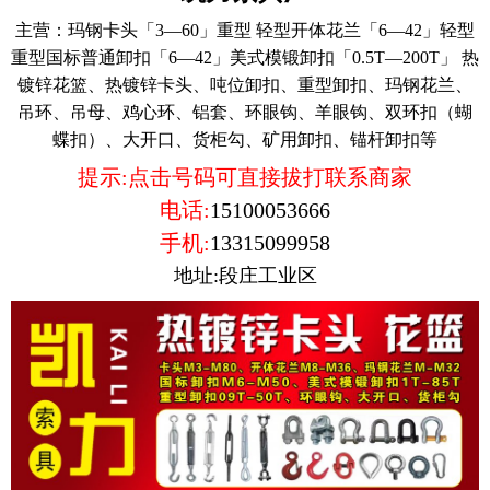
主营：
玛钢卡头「3—60」重型 轻型开体花兰「6—42」轻型
重型国标普通卸扣「6—42」美式模锻卸扣「0.5T—200T」 热
镀锌花篮、热镀锌卡头、吨位卸扣、重型卸扣、玛钢花兰、
吊环、吊母、鸡心环、铝套、环眼钩、羊眼钩、双环扣（蝴
蝶扣）、大开口、货柜勾、矿用卸扣、锚杆卸扣等
提示:点击号码可直接拔打联系商家
电话:
15100053666
手机:
13315099958
地址:段庄工业区