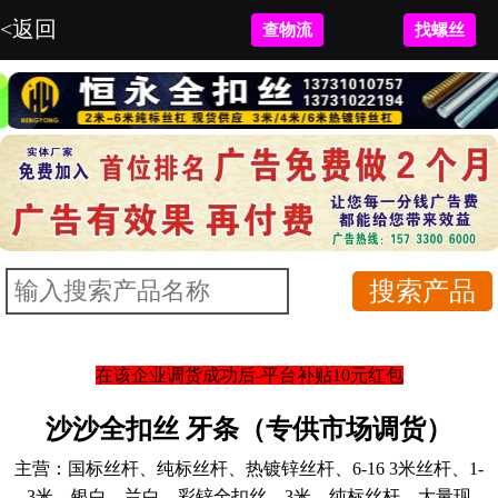
<返回
查物流
找螺丝
在该企业调货成功后-平台补贴10元红包
沙沙全扣丝 牙条（专供市场调货）
主营：
国标丝杆、纯标丝杆、热镀锌丝杆、6-16 3米丝杆、1-
3米、银白、兰白、彩锌全扣丝、3米、纯标丝杆、大量现