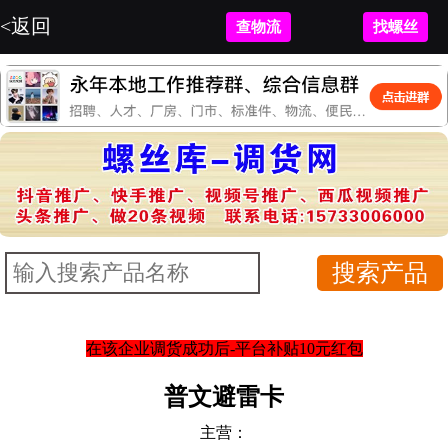
<返回
查物流
找螺丝
在该企业调货成功后-平台补贴10元红包
普文避雷卡
主营：