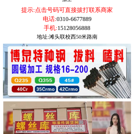
提示:点击号码可直接拔打联系商家
电话:
0310-6677889
手机:
15128056888
地址:滩头联校西50米路南