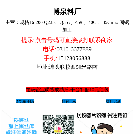
博泉料厂
主营：
规格16-200 Q235、Q355、45# 、40Cr、35Crmo 圆锯
加工
提示:点击号码可直接拔打联系商家
电话:
0310-6677889
手机:
15128056888
地址:滩头联校西50米路南
在该企业调货成功后-平台补贴10元红包
浏览量:4482
红包记录
拔打记录