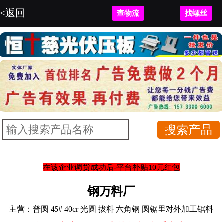
<返回
查物流
找螺丝
在该企业调货成功后-平台补贴10元红包
钢万料厂
主营：
普圆 45# 40cr 光圆 拔料 六角钢 圆锯里对外加工锯料