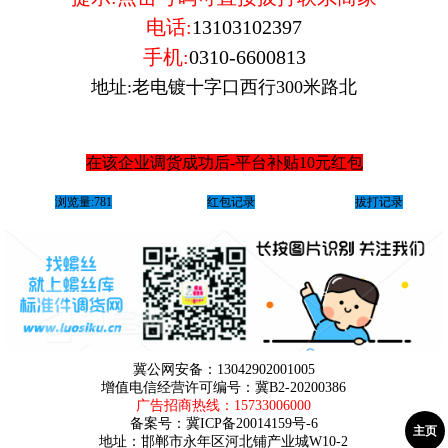
电话:
13103102397
手机:
0310-6600813
地址:老电镀十字口西行300米路北
在该企业调货成功后-平台补贴10元红包
浏览量:781
红包记录
拔打记录
冀公网安备：13042902001005
增值电信经营许可编号：冀B2-20200386
广告招商热线：
15733006000
备案号：
冀ICP备20014159号-6
主页
地址：邯郸市永年区河北铺产业城W10-2