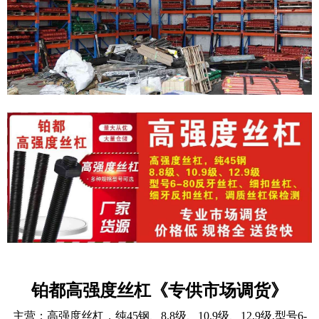
铂都高强度丝杠《专供市场调货》
主营：
高强度丝杠，纯45钢、8.8级、10.9级、12.9级,型号6-