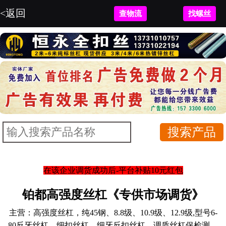
<返回
查物流
找螺丝
在该企业调货成功后-平台补贴10元红包
铂都高强度丝杠《专供市场调货》
主营：
高强度丝杠，纯45钢、8.8级、10.9级、12.9级,型号6-
80反牙丝杠、细扣丝杠、细牙反扣丝杠，调质丝杠保检测，