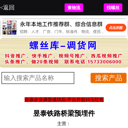
<返回
查物流
找螺丝
在该企业调货成功后-平台补贴10元红包
昱泰铁路桥梁预埋件
主营：