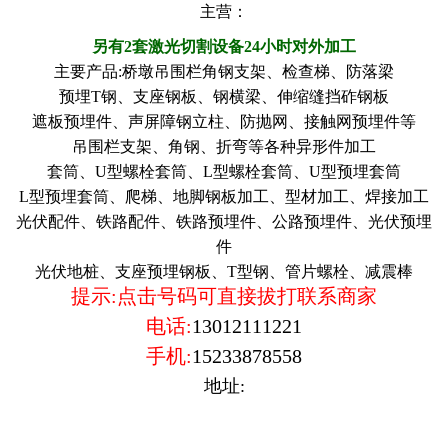
主营：
另有2套激光切割设备24小时对外加工
主要产品:桥墩吊围栏角钢支架、检查梯、防落梁
预埋T钢、支座钢板、钢横梁、伸缩缝挡砟钢板
遮板预埋件、声屏障钢立柱、防抛网、接触网预埋件等
吊围栏支架、角钢、折弯等各种异形件加工
套筒、U型螺栓套筒、L型螺栓套筒、U型预埋套筒
L型预埋套筒、爬梯、地脚钢板加工、型材加工、焊接加工
光伏配件、铁路配件、铁路预埋件、公路预埋件、光伏预埋
件
光伏地桩、支座预埋钢板、T型钢、管片螺栓、减震棒
提示:点击号码可直接拔打联系商家
电话:
13012111221
手机:
15233878558
地址: