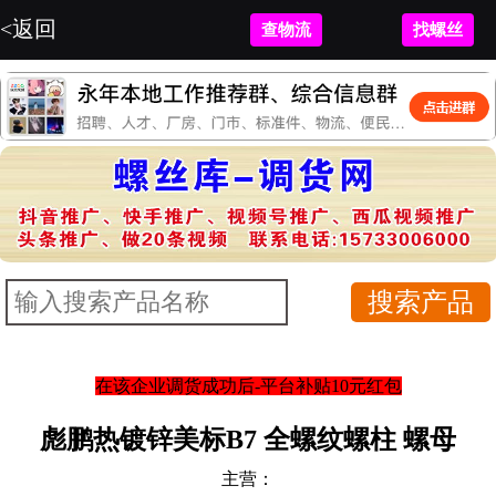
<返回
查物流
找螺丝
在该企业调货成功后-平台补贴10元红包
彪鹏热镀锌美标B7 全螺纹螺柱 螺母
主营：