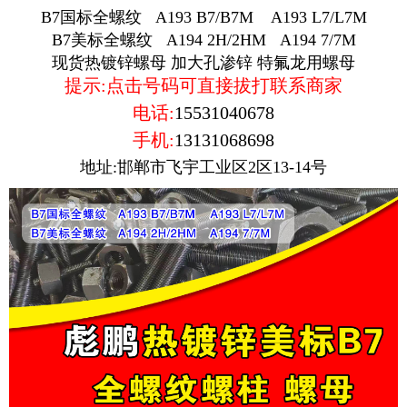
B7国标全螺纹 A193 B7/B7M A193 L7/L7M
B7美标全螺纹 A194 2H/2HM A194 7/7M
现货热镀锌螺母 加大孔渗锌 特氟龙用螺母
提示:点击号码可直接拔打联系商家
电话:
15531040678
手机:
13131068698
地址:邯郸市飞宇工业区2区13-14号