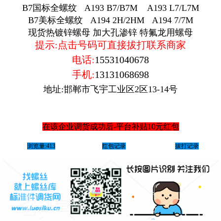
B7国标全螺纹 A193 B7/B7M A193 L7/L7M
B7美标全螺纹 A194 2H/2HM A194 7/7M
现货热镀锌螺母 加大孔渗锌 特氟龙用螺母
提示:点击号码可直接拔打联系商家
电话:
15531040678
手机:
13131068698
地址:邯郸市飞宇工业区2区13-14号
在该企业调货成功后-平台补贴10元红包
浏览量:413
红包记录
拔打记录