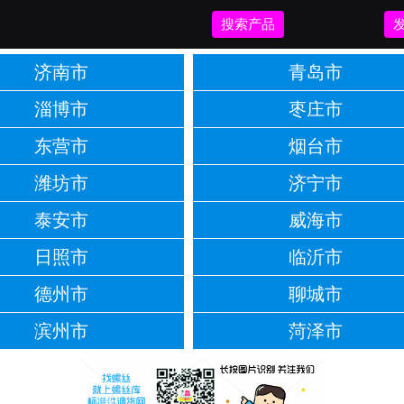
搜索产品
济南市
青岛市
淄博市
枣庄市
东营市
烟台市
潍坊市
济宁市
泰安市
威海市
日照市
临沂市
德州市
聊城市
滨州市
菏泽市