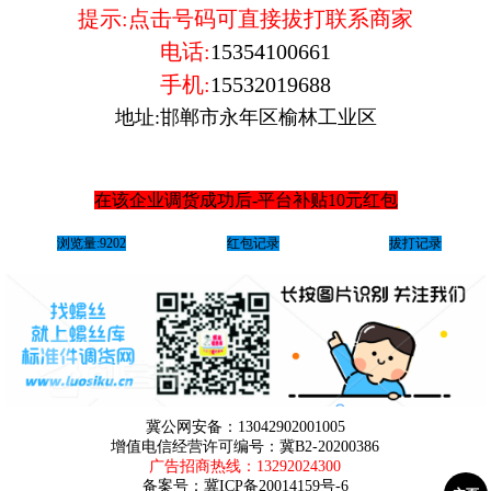
提示:点击号码可直接拔打联系商家
电话:
15354100661
手机:
15532019688
地址:邯郸市永年区榆林工业区
在该企业调货成功后-平台补贴10元红包
浏览量:9202
红包记录
拔打记录
冀公网安备：13042902001005
增值电信经营许可编号：冀B2-20200386
广告招商热线：
13292024300
备案号：
冀ICP备20014159号-6