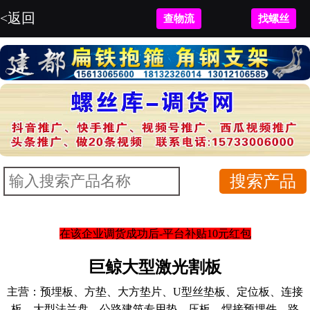
<返回
查物流
找螺丝
在该企业调货成功后-平台补贴10元红包
巨鲸大型激光割板
主营：
预埋板、方垫、大方垫片、U型丝垫板、定位板、连接
板、大型法兰盘、公路建筑专用垫、压板、焊接预埋件、路