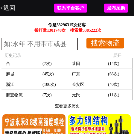
<返回
联系平台客户
发布采购
你是33296315次访客
拔打量1301748次
搜索量3385222次
历史记录
展开
合
(7次)
莱阳
(14次)
麻城
(45次)
广东
(66次)
浙江
(106次)
长安区
(40次)
鹏宏物流
(7次)
元氏
(11次)
查看更多历史