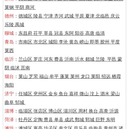
莱钢 平阴 商河
德州
：
德城区 陵县 宁津 齐河 武城 平原 夏津 北临邑 庆云
乐陵 禹城
聊城
：
东昌府 茌平 莘县 冠县 东阿 阳谷 高唐 临清
青岛
：
市南区 市北区 城阳 李沧 黄岛 崂山 即墨 胶州 平度
莱西
临沂
：
兰山区 罗庄 河东 费县 沂南 沂水 郯城 兰陵 平邑 蒙
阴 临沭 莒南
烟台
：
莱山 芝罘 福山 牟平 蓬莱 莱州 龙口 莱阳 招远 栖霞
海阳
济宁
：
任城区 兖州区 金乡 鱼台 嘉祥 微山 汶上 泗水 梁山
曲阜 邹城
淄博
：
临淄区 张店区 博山区 淄川区 周村 换台 高青 沂源
菏泽
：
牡丹区 定陶 曹县 单县 成武 鄄城 郓城 巨野 东明
潍坊
：
潍城区 寒亭 坊子区 奎文区 昌乐县 临朐县 青州市 诸