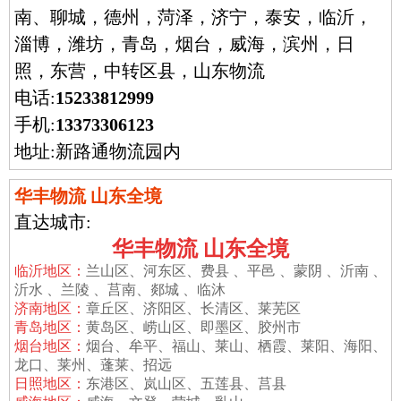
南、聊城，德州，菏泽，济宁，泰安，临沂，
淄博，潍坊，青岛，烟台，威海，滨州，日
照，东营，中转区县，山东物流
电话:
15233812999
手机:
13373306123
地址:新路通物流园内
华丰物流 山东全境
直达城市:
华丰物流 山东全境
临沂地区：
兰
山区、河东区、费县 、平邑 、蒙阴 、沂南 、
沂水 、兰陵 、莒南、郯城 、临沐
济南地区：
章丘区、济阳区、长清区、莱芜区
青岛地区：
黄岛区、崂山区、即墨区、胶州市
烟台地区：
烟台、牟平、福山、莱山、栖霞、莱阳、海阳、
龙口、莱州、蓬莱、招远
日照地区：
东港区、岚山区、五莲县、莒县