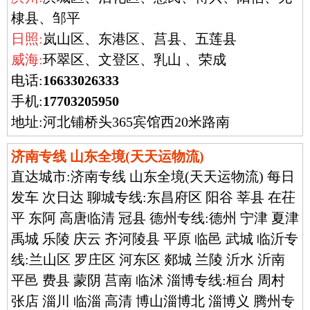
棣县、邹平
日照:
岚山区、东港区、莒县、五莲县
威海:
环翠区、文登区、乳山 、荣成
电话:
16633026333
手机:
17703205950
地址:河北铺桥头365宾馆西20米路南
济南专线 山东全境(天天运物流)
直达城市:
济南专线 山东全境(天天运物流) 每日
发车 次日达 聊城专线:东昌府区 阳谷 莘县 在茌
平 东阿 高唐临清 冠县 德州专线:德州 宁津 夏津
禹城 乐陵 庆云 齐河陵县 平原 临邑 武城 临沂专
线:兰山区 罗庄区 河东区 郯城 兰陵 沂水 沂南
平邑 费县 蒙阴 莒南 临沭 淄博专线:桓台 周村
张店 淄川 临淄 高清 博山淄博北 淄博义 腾州专