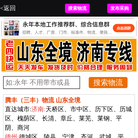
<返回
<返回
联系平台客户
搜索物流
发布采购
发布采购
腾丰（三丰）物流 山东全境
直达城市:
济南:
天桥区、市中区、历下区、历城
区、槐荫区、长清、章丘、莱芜、莱钢、平
阴、商河
德州:
德城区、陵县、宁津、齐河、武城、平