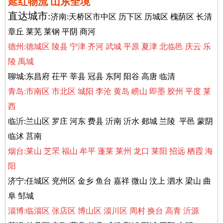
延红物流 山东全境
直达城市:
济南:天桥区市中区 历下区 历城区 槐荫区 长清
章丘 莱芜 莱钢 平阴 商河
德州:德城区 陵县 宁津 齐河 武城 平原 夏津 北临邑 庆云 乐
陵 禹城
聊城:东昌府 茌平 莘县 冠县 东阿 阳谷 高唐 临清
青岛:市南区 市北区 城阳 李沧 黄岛 崂山 即墨 胶州 平度 莱
西
临沂:兰山区 罗庄 河东 费县 沂南 沂水 郯城 兰陵 平邑 蒙阴
临沭 莒南
烟台:莱山 芝罘 福山 牟平 蓬莱 莱州 龙口 莱阳 招远 栖霞 海
阳
济宁:任城区 兖州区 金乡 鱼台 嘉祥 微山 汶上 泗水 梁山 曲
阜 邹城
淄博:临淄区 张店区 博山区 淄川区 周村 换台 高青 沂源