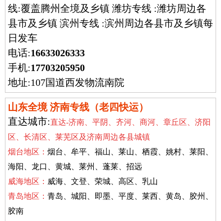
线:覆盖腾州全境及乡镇 潍坊专线 :潍坊周边各
县市及乡镇 滨州专线 :滨州周边各县市及乡镇每
日发车
电话:
16633026333
手机:
17703205950
地址:107国道西发物流南院
山东全境 济南专线（老四快运）
直达城市:
直达-济南、平阴、齐河、商河、章丘区、济阳
区、长清区、莱芜区及济南周边各县城镇
烟台地区：
烟台、牟平、福山、莱山、栖霞、姚村、莱阳、
海阳、龙口、黄城、莱州、蓬莱、招远
威海地区：
威海、文登、荣城、高区、乳山
青岛地区：
青岛、城阳、即墨、平度、莱西、黄岛、胶州、
胶南