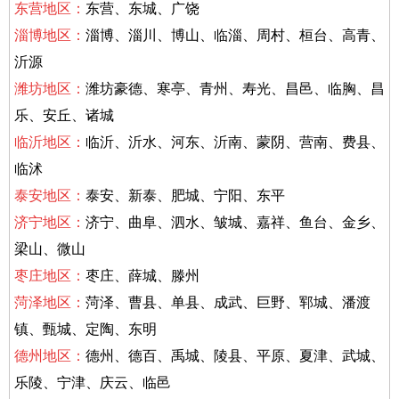
东营地区：
东营、东城、广饶
淄博地区：
淄博、淄川、博山、临淄、周村、桓台、高青、
沂源
潍坊地区：
潍坊豪德、寒亭、青州、寿光、昌邑、临胸、昌
乐、安丘、诸城
临沂地区：
临沂、沂水、河东、沂南、蒙阴、营南、费县、
临沭
泰安地区：
泰安、新泰、肥城、宁阳、东平
济宁地区：
济宁、曲阜、泗水、皱城、嘉祥、鱼台、金乡、
梁山、微山
枣庄地区：
枣庄、薛城、滕州
菏泽地区：
菏泽、曹县、单县、成武、巨野、郓城、潘渡
镇、甄城、定陶、东明
德州地区：
德州、德百、禹城、陵县、平原、夏津、武城、
乐陵、宁津、庆云、临邑