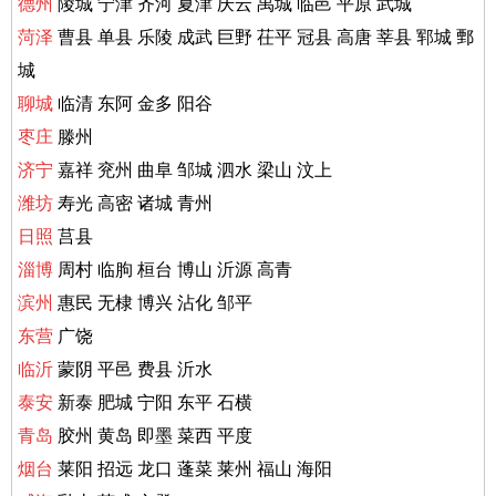
德州
陵城 宁津
齐河 夏津 庆云 禹城 临邑 平原 武城
菏泽
曹县 单县 乐陵
成武 巨野 茌平 冠县 高唐 莘县 郓城 鄄
城
聊城
临清 东阿
金多 阳谷
枣庄
滕州
济宁
嘉祥 兖州 曲阜 邹城 泗水 梁山
汶上
潍坊
寿光 高密 诸城 青州
日照
莒县
淄博
周村 临朐
桓台 博山 沂源 高青
滨州
惠民 无棣 博兴 沾化 邹平
东营
广饶
临沂
蒙阴 平邑 费县 沂水
泰安
新泰 肥城 宁阳 东平
石横
青岛
胶州 黄岛 即墨 菜西 平度
烟台
莱阳 招远 龙口
蓬菜 莱州 福山 海阳