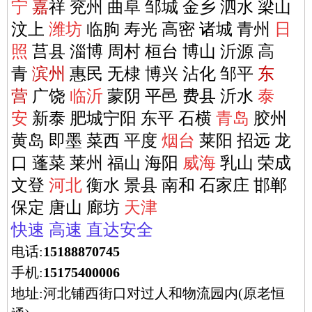
宁
嘉
祥 兖州 曲阜 邹城 金乡 泗水 梁山
汶上
潍坊
临朐 寿光 高密 诸城 青州
日
照
莒县
淄博
周村 桓台 博山 沂源 高
青
滨州
惠民 无棣 博兴 沾化 邹平
东
营
广饶
临沂
蒙阴 平邑 费县 沂水
泰
安
新泰 肥城宁阳 东平 石横
青岛
胶州
黄岛 即墨 菜西 平度
烟台
莱阳 招远 龙
口 蓬菜 莱州 福山 海阳
威海
乳山 荣成
文登
河北
衡水 景县 南和 石家庄 邯郸
保定 唐山 廊坊
天津
快速 高速 直达安全
电话:
15188870745
手机:
15175400006
地址:河北铺西街口对过人和物流园内(原老恒