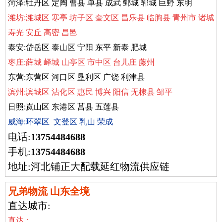
菏泽:牡丹区 定陶 曹县 单县 成武 鄄城 郓城 巨野 东明
潍坊:潍城区 寒亭 坊子区 奎文区 昌乐县 临朐县 青州市 诸城
寿光 安丘 高密 昌邑
泰安:岱岳区 泰山区 宁阳 东平 新泰 肥城
枣庄:薛城 峄城 山亭区 市中区 台儿庄 藤州
东营:东营区 河口区 垦利区 广饶 利津县
滨州:滨城区 沾化区 惠民 博兴 阳信 无棣县 邹平
日照:岚山区 东港区 莒县 五莲县
威海:环翠区 文登区 乳山 荣成
电话:
13754484688
手机:
13754484688
地址:河北铺正大配载延红物流供应链
兄弟物流 山东全境
直达城市:
直达：