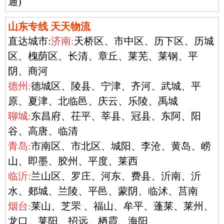
通)
山东专线 天天物流
直达城市:
济南:
天桥区、市中区、历下区、历城
区、槐荫区、长清、章丘、莱芜、莱钢、平
阴、商河
德州:
德城区、陵县、宁津、齐河、武城、平
原、夏津、北临邑、庆云、乐陵、禹城
聊城:
东昌府、茌平、莘县、冠县、东阿、阳
谷、高唐、临清
青岛:
市南区、市北区、城阳、李沧、黄岛、崂
山、即墨、胶州、平度、莱西
临沂:
兰山区、罗庄、河东、费县、沂南、沂
水、郯城、兰陵、平邑、蒙阴、临沭、莒南
烟台:
莱山、芝罘 、福山、牟平、蓬莱、莱州、
龙口、莱阳、招远、栖霞、海阳