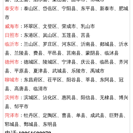
泰安
市
：泰山区、岱岳区、宁阳县、东平县、新泰市、肥城
市
威海市
：环翠区、文登区、荣成市、乳山市
日照
市
：东港区、岚山区、五莲县、莒县
临沂市
：兰山区、罗庄区、河东区、沂南县、郯城县、沂水
县、兰陵县、费县、平邑县、莒南县、蒙阴县、临沭县
德州市
：德城区、陵城区、宁津县、庆云县、临邑县、齐河
县、平原县、夏津县、武城县、乐陵市、禹城市
聊城市
：东昌府区、茌平区、阳谷县、莘县、东阿县、冠
县、高唐县、临清市
滨州市
：滨城区、沾化区、惠民县、阳信县、无棣县、博兴
县、邹平市
菏泽市
：牡丹区、定陶区、曹县、单县、成武县、巨野县、
郓城县、鄄城县、东明县