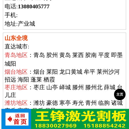
电话:
13080405777
手机:
地址:产业城
山东全境
直达城市:
青岛地区
：青岛 胶州 黄岛 莱西 胶南 平度 即墨
城阳
烟台地区
：烟台 莱阳 龙口黄城 牟平 莱州沙河
招远 海阳 蓬莱 栖霞
枣庄地区
：枣庄 山亭 峄城 滕州 滕州北 薛城 台
儿庄
主页
潍坊地区
：潍坊 豪德 寒亭 寿光 青州 临朐 诸城
安丘 高密 昌乐 昌邑
济南周边
：章丘 济阳 商河 平阴 长清 仲宫 郭店
王舍人