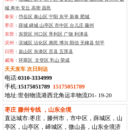
城 寿光 安丘 高密 昌邑
泰安
：
岱岳区 泰山区 宁阳 东平 新泰 肥城
枣庄
：
薛城 峄城 山亭区 市中区 台儿庄 藤州
东营
：
东营区 河口区 垦利区 广饶 利津县
滨州
：
滨城区 沾化区 惠民 博兴 阳信 无棣县 邹平
日照
：
岚山区 东港区 莒县 五莲县
威海
：
环翠区 文登区 乳山 荣成
天天发车 次日到达
电话:
0310-3334999
手机:
15175051789
15175051789
地址:世创物流港西北角运丰物流D1- 19-20
枣庄 滕州专线 ，山东全境
直达城市:
枣庄，滕州市，市中区，薛城区，山
亭区，山亭区，峄城区，微山县，山东全境济