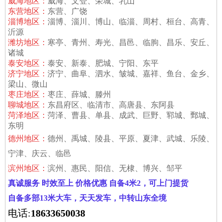
威海地区：
威海、文登、荣城、乳山
东营地区：
东营、广饶
淄博地区：
淄博、淄川、博山、临淄、周村、桓台、高青、
沂源
潍坊地区：
寒亭、青州、寿光、昌邑、临朐、昌乐、安丘、
诸城
泰安地区：
泰安、新泰、肥城、宁阳、东平
济宁地区：
济宁、曲阜、泗水、皱城、嘉祥、鱼台、金乡、
梁山、微山
枣庄地区：
枣庄、薛城、滕州
聊城地区：
东昌府区、临清市、高唐县、东阿县
菏泽地区：
菏泽、曹县、单县、成武、巨野、郓城、鄄城、
东明
德州地区：
德州、禹城、陵县、平原、夏津、武城、乐陵、
宁津、庆云、临邑
滨州地区：
滨州、惠民、阳信、无棣、博兴、邹平
真诚服务 时效至上 价格优惠
自备4米2，可上门提货
自备多部13米大车，天天发车，中转山东全境
电话:
18633650038