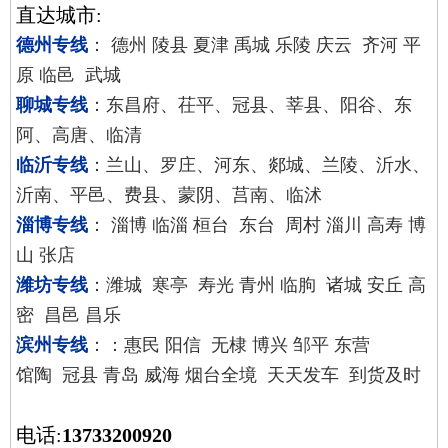
直达城市:
德州专线
： 德州 陵县 夏津 禹城 乐陵 庆云 齐河 平
原 临邑 武城
聊城专线
：东昌府、茌平、冠县、莘县、阳谷、东
阿、高唐、临清
临沂专线
：兰山、罗庄、河东、郯城、兰陵、沂水、
沂南、平邑、费县、蒙阴、莒南、临沭
淄博专线
： 淄博 临淄 桓台 东台 周村 淄川 高寿 博
山 张店
潍坊专线
：潍城 寒亭 寿光 青州 临朐 诸城 安丘 高
密 昌邑 昌乐
滨州专线
：：惠民 阳信 无棣 博兴 邹平 东营
馆陶 冠县 青岛 威海 烟台全境 天天发车 到货及时
电话:
13733200920