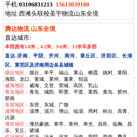
手机:
03106831213
15613039180
地址:西滩头联校圣宇物流山东全境
腾达物流 山东全境
直达城市:
本部拥有3.8米，4.2米、9.6米、13米车多部
直达-济南、平阴、齐河、商河、章丘区、济阳区、长清
区、莱芜区及济南周边各县城镇
烟台地区：
烟台、牟平、福山、莱山、栖霞、姚村、莱阳、
海阳、龙口、黄城、莱州、蓬莱、招远
威海地区：
威海、文登、荣城、高区、乳山
青岛地区：
青岛、城阳、即墨、平度、莱西、黄岛、胶州、
胶南
东营地区：
东营、东城、广饶
淄博地区：
淄博、淄川、博山、临淄、周村、桓台、高青、
沂源
潍坊地区：
潍坊豪德、寒亭、青州、寿光、昌邑、临胸、昌
乐、安丘、诸城
临沂地区：
临沂、沂水、河东、沂南、蒙阴、营南、费县、