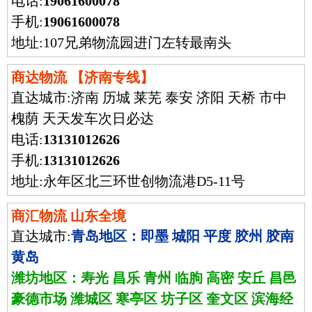
电话:
19061600078
手机:
19061600078
地址:107兄弟物流园进门左转最南头
商达物流 【济南专线】
直达城市:
济南 历城 莱芜 泰安 济阳 天桥 市中
槐荫 天天发车次日必达
电话:
13131012626
手机:
13131012626
地址:永年区北三环世创物流港D5-11号
商汇物流 山东全境
直达城市:
青岛地区：即墨 城阳 平度 胶州 胶南
黄岛
潍坊地区：寿光 昌乐 青州 临朐 高密 安丘 昌邑
豪德市场 潍城区 寒亭区 坊子区 奎文区 滨海经