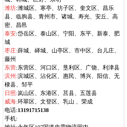
潍坊
:潍城区、寒亭、坊子区、奎文区、昌乐
县、临朐县、青州市、诸城、寿光、安丘、高
密、昌邑
泰安
:岱岳区、泰山区、宁阳、东平、新泰、肥
城
枣庄:
薛城、峄城、山亭区、市中区、台儿庄、
藤州
东营
:东营区、河口区、垦利区、广饶、利津县
滨州:
滨城区、沾化区、惠民、博兴、阳信、无
棣县、邹平
日照:
岚山区、东港区、莒县、五莲县
威海:
环翠区、文登区、乳山 、荣成
电话:
13191715138
手机:
地址:永年区107国道忠霞物流园内