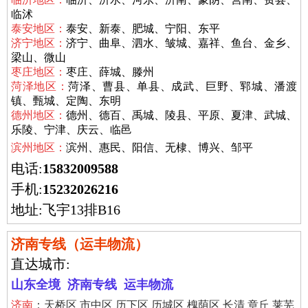
临沭
泰安地区：
泰安、新泰、肥城、宁阳、东平
济宁地区：
济宁、曲阜、泗水、皱城、嘉祥、鱼台、金乡、
梁山、微山
枣庄地区：
枣庄、薛城、滕州
菏泽地区：
菏泽、曹县、单县、成武、巨野、郓城、潘渡
镇、甄城、定陶、东明
德州地区：
德州、德百、禹城、陵县、平原、夏津、武城、
乐陵、宁津、庆云、临邑
滨州地区：
滨州、惠民、阳信、无棣、博兴、邹平
电话:
15832009588
手机:
15232026216
地址:飞宇13排B16
济南专线（运丰物流）
直达城市:
山东全境 济南专线 运丰物流
济南
：
天桥区 市中区 历下区 历城区 槐荫区 长清 章丘 莱芜