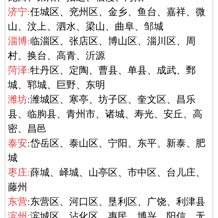
济宁:
任城区、兖州区、金乡、鱼台、嘉祥、微
山、汶上、泗水、梁山、曲阜、邹城
淄博:
临淄区、张店区、博山区、淄川区、周
村、换台、高青、沂源
菏泽:
牡丹区、定陶、曹县、单县、成武、鄄
城、郓城、巨野、东明
潍坊
:潍城区、寒亭、坊子区、奎文区、昌乐
县、临朐县、青州市、诸城、寿光、安丘、高
密、昌邑
泰安
:岱岳区、泰山区、宁阳、东平、新泰、肥
城
枣庄:
薛城、峄城、山亭区、市中区、台儿庄、
藤州
东营
:东营区、河口区、垦利区、广饶、利津县
滨州:
滨城区、沾化区、惠民、博兴、阳信、无