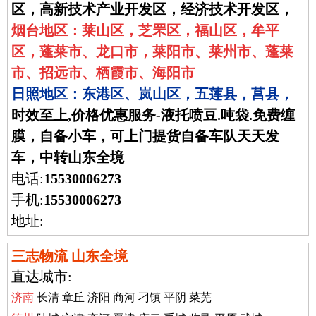
区，高新技术产业开发区，经济技术开发区，
烟台地区：莱山区，芝罘区，福山区，牟平
区，蓬莱市、龙口市，莱阳市、莱州市、蓬莱
市、招远市、栖霞市、海阳市
日照地区：东港区、岚山区，五莲县，莒县，
时效至上,价格优惠服务-液托喷豆.吨袋.免费缠
膜，自备小车，可上门提货自备车队天天发
车，中转山东全境
电话:
15530006273
手机:
15530006273
地址:
三志物流 山东全境
直达城市:
济南
长清 章丘 济阳 商河 刁镇 平阴 菜芜