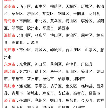
济南市
：历下区、市中区、槐荫区、天桥区、历城
区、长清
区、章丘区、济阳区、莱芜区、钢城区、平阴
县、商河县
青岛市
：市南区、市北区、黄岛区、崂山
区、李沧区、城阳
区、即墨区、胶州市、平度市、莱西
市
淄博市
：淄川区、张店区、博山区、临淄区、周村
区、桓台
县、高青县、沂源县
枣庄市
：市中区、薛城
区、峄城区、台儿庄区、山亭区、滕
州市
东营市
：东营
区、河口区、垦利区、利津县、广饶县
烟台市
：芝罘
区、福山区、牟平区、莱山区、蓬莱区、龙口
市、莱阳
市、莱州市、招远市、栖霞市、海阳市
潍坊市
：潍城
区、寒亭区、坊子区、奎文区、临朐县、昌乐
县、青州
市、诸城市、寿光市、安丘市、高密市、昌邑市
济宁
市
：任城区、兖州区、微山县、鱼台县、金乡县、嘉祥
县、汶上县、泗水县、梁山县、曲阜市、邹城市