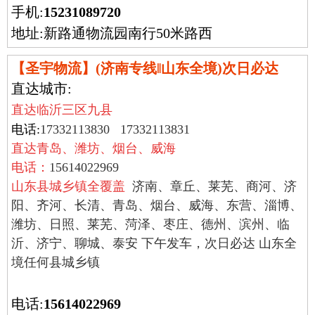
手机:
15231089720
地址:新路通物流园南行50米路西
【圣宇物流】(济南专线‖山东全境)次日必达
直达城市:
直达临沂三区九县
电话:
17332113830
17332113831
直达青岛、潍坊、烟台、威海
电话：
15614022969
山东县城乡镇全覆盖
济南、章丘、莱芜、商河、济
阳、齐河、长清、青岛、烟台、威海、东营、淄博、
潍坊、日照、莱芜、菏泽、枣庄、德州、滨州、临
沂、济宁、聊城、泰安 下午发车，次日必达 山东全
境任何县城乡镇
电话:
15614022969