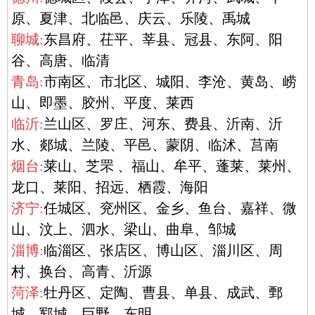
原、夏津、北临邑、庆云、乐陵、禹城
聊城:
东昌府、茌平、莘县、冠县、东阿、阳
谷、高唐、临清
青岛:
市南区、市北区、城阳、李沧、黄岛、崂
山、即墨、胶州、平度、莱西
临沂:
兰山区、罗庄、河东、费县、沂南、沂
水、郯城、兰陵、平邑、蒙阴、临沭、莒南
烟台:
莱山、芝罘 、福山、牟平、蓬莱、莱州、
龙口、莱阳、招远、栖霞、海阳
济宁:
任城区、兖州区、金乡、鱼台、嘉祥、微
山、汶上、泗水、梁山、曲阜、邹城
淄博:
临淄区、张店区、博山区、淄川区、周
村、换台、高青、沂源
菏泽:
牡丹区、定陶、曹县、单县、成武、鄄
城、郓城、巨野、东明