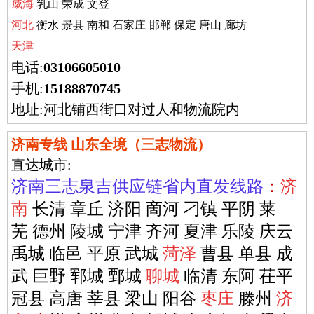
威海
乳山 荣成 文登
河北
衡水
景县
南和 石家庄 邯郸 保定 唐山 廊坊
天津
电话:
03106605010
手机:
15188870745
地址:河北铺西街口对过人和物流院内
济南专线 山东全境（三志物流）
直达城市:
济南三志泉吉供应链省内直发线路
：
济
南
长清 章丘 济阳 啇河 刁镇 平阴 莱
芜
德州
陵城 宁津 齐河 夏津 乐陵 庆云
禹城 临邑 平原 武城
菏泽
曹县 单县 成
武 巨野 郓城 鄄城
聊城
临清 东阿 茌平
冠县 高唐 莘县 梁山 阳谷
枣庄
滕州
济