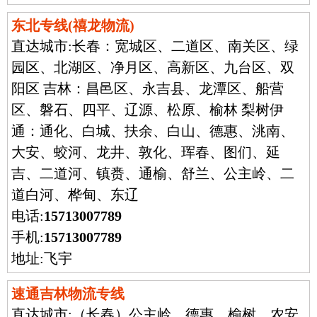
东北专线(禧龙物流)
直达城市:
长春：宽城区、二道区、南关区、绿
园区、北湖区、净月区、高新区、九台区、双
阳区 吉林：昌邑区、永吉县、龙潭区、船营
区、磐石、四平、辽源、松原、榆林 梨树伊
通：通化、白城、扶余、白山、德惠、洮南、
大安、蛟河、龙井、敦化、珲春、图们、延
吉、二道河、镇赉、通榆、舒兰、公主岭、二
道白河、桦甸、东辽
电话:
15713007789
手机:
15713007789
地址:飞宇
速通吉林物流专线
直达城市:
（长春）公主岭，德惠，榆树，农安