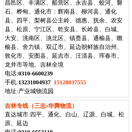
昌邑区、丰满区、船营区、永吉县、蛟河、磐
石、桦甸、通化市：辉南县、柳河县、通化
县、四平、梨树县公主岭、德惠、抚余、农安
县、松原、宁江区、乾安县、长岭县、白城、
大安、洮南区、洮北区、镇赉县、通榆县、瞻
榆县、舍力镇、双辽市、延边朝鲜族自治州、
敦化市、安图县、延吉市、汪清县、珲春市、
龙井市等地、吉林全境
电话:
0310-6600239
手机:
13231004937
15128037555
地址:产业城物流园
吉林专线（三志•华腾物流）
直达城市:
四平、通化、白山、辽源、白城、松
原、延边