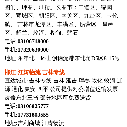
图们、琿春、汪精。长春市：二道区、绿园
区、宽城区、朝阳区、南关区、九台区、卡伦
镇、 吉林市龙潭区、丰满区、船营区、昌邑
区、舒兰、蛟河、桦甸、磐石
电话:
03106718000
手机:
17320630000
地址:永年北三环世创物流港东北角D5区8-15号
邯江-江涛物流 吉林专线
直达城市:
吉林专线 吉林 延吉 珲春 敦化 蛟河 辽
源 通化 集安 四平 公司提供对公增值运输发票
覆盖东北三省 部分地区可免费送货
电话:
03106825777
手机:
17731803555
地址:吉利商城 江涛物流