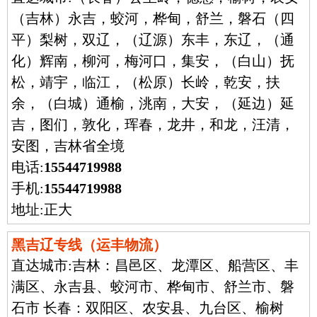
（吉林）永吉，蛟河，桦甸，舒兰，磐石（四
平）梨树，双辽，（辽源）东丰，东辽，（通
化）辉南，柳河，梅河口，集安，（白山）抚
松，靖宇，临江，（松原）长岭，乾安，扶
余，（白城）通榆，洮南，大安，（延边）延
吉，图们，敦化，珲春，龙井，和龙，汪清，
安图，吉林省全境
电话:
15544719988
手机:
15544719988
地址:正大
黑吉辽专线（运丰物流）
直达城市:
吉林：昌邑区、龙潭区、船营区、丰
满区、永吉县、蛟河市、桦甸市、舒兰市、磐
石市 长春：双阳区、农安县、九台区、榆树