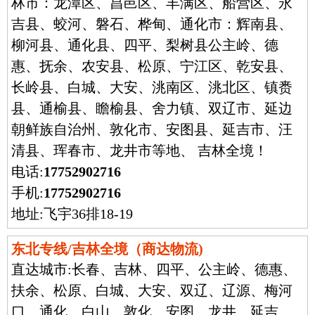
林市：龙潭区、昌邑区、丰满区、船营区、永
吉县、蛟河、磐石、桦甸、通化市：辉南县、
柳河县、通化县、四平、梨树县公主岭、德
惠、抚余、农安县、松原、宁江区、乾安县、
长岭县、白城、大安、洮南区、洮北区、镇赉
县、通榆县、瞻榆县、舍力镇、双辽市、延边
朝鲜族自治州、敦化市、安图县、延吉市、汪
清县、珲春市、龙井市等地、 吉林全境！
电话:
17752902716
手机:
17752902716
地址:飞宇36排18-19
东北专线/吉林全境（商达物流)
直达城市:
长春、吉林、四平、公主岭、德惠、
扶余、松原、白城、大安、双辽、辽源、梅河
口、通化、白山、敦化、安图、龙井、延吉、