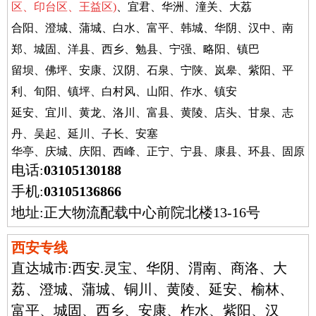
区、印台区、王益区)
、宜君、华洲、潼关、大荔
合阳、澄城、蒲城、白水、富平、韩城、华阴、汉中、南
郑、城固、洋县、西乡、勉县、宁强、略阳、镇巴
留坝、佛坪、安康、汉阴、石泉、宁陕、岚皋、紫阳、平
利、旬阳、镇坪、白村风、山阳、作
水、镇安
延安、宜川、黄龙、洛川、富县、黄陵、店头、甘泉、志
丹、吴起、延川、子长、安塞
华亭、庆城、庆阳、西峰、正宁、宁县、康县、环县、固原
电话:
03105130188
手机:
03105136866
地址:正大物流配载中心前院北楼13-16号
西安专线
直达城市:
西安.灵宝、华阴、渭南、商洛、大
荔、澄城、蒲城、铜川、黄陵、延安、榆林、
富平、城固、西乡、安康、柞水、紫阳、汉