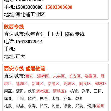
手机:
15803303688
15803303688
地址:河北铺工业区
陕西专线
直达城市:
永年直达【正大】陕西专线
电话:
15613072914
手机:
地址:正大
西安专线-盛通物流
直达城市:
西安、灞桥区、未央区、长安区、鄠邑区、雁
塔区、莲湖区、新城区、临潼区、高陵区、阎良区、碑林区
周至、蓝田、咸阳
(秦都区、渭城区)
、杨陵、兴平、三原、
陇县、千阳、麟游、凤县、太白、泾阳、乾县
礼泉、彬县、永寿、长武、旬邑、淳化、武功、铜川
(耀州