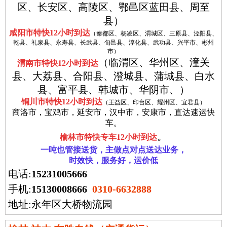
区、长安区、高陵区、鄂邑区蓝田县、周至
县）
咸阳市特快
12小时
到达
（秦都区、杨凌区、渭城区、三原县、泾阳县、
乾县、礼泉县、永寿县、长武县、旬邑县、淳化县、武功县、兴平市、彬州
市）
（临渭区、华州区、潼关
渭南市特快
12小时
到达
县、大荔县、合阳县、澄城县、蒲城县、白水
县、富平县、韩城市、华阴市、）
铜川市特快
12小时
到达
（王益区、印台区、耀州区、宜君县）
商洛市，宝鸡市，延安市，汉中市，安康市，直达速运快
车。
。
榆林市特快专车
12小时
到达
一吨也管接送货，主做点对点送达业务，
时效快，服务好，运价低
电话:
15231005666
手机:
15130008666
0310-6632888
地址:永年区大桥物流园