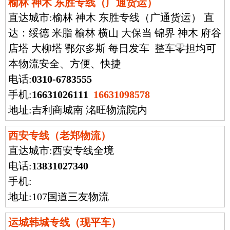
榆林 神木 东胜专线（广通货运）
直达城市:
榆林 神木 东胜专线（广通货运） 直
达：绥德 米脂 榆林 横山 大保当 锦界 神木 府谷
店塔 大柳塔 鄂尔多斯 每日发车 整车零担均可
本物流安全、方便、快捷
电话:
0310-6783555
手机:
16631026111
16631098578
地址:吉利商城南 洺旺物流院内
西安专线（老郑物流）
直达城市:
西安专线全境
电话:
13831027340
手机:
地址:107国道三友物流
运城韩城专线（现平车）