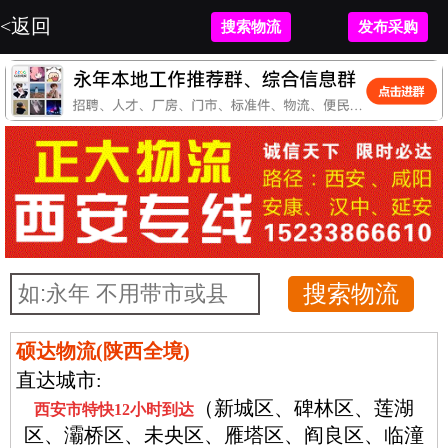
<返回
<返回
联系平台客户
搜索物流
发布采购
发布采购
硕达物流(陕西全境)
直达城市:
（新城区、碑林区、莲湖
西安市特快
12小时
到达
区、灞桥区、未央区、雁塔区、阎良区、临潼