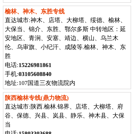
榆林、神木、东胜专线
直达城市:
神木、店塔、大柳塔、绥德、榆林、
大保当、锦介、东胜、鄂尔多斯 中转地区：延
安地区、青涧、安塞、靖边、横山、乌兰木
伦、乌审旗、小纪汗、成陵等.榆林、神木、东
胜
电话:
15226981861
手机:
03105608840
地址:107国道三友物流院内
陕西榆林专线(鼎力物流)
直达城市:
陕西.榆林.锦界、店塔、大柳塔、府
谷、保德、兴县、岚县、静乐、神木县、大保
当
电话:
15803303688