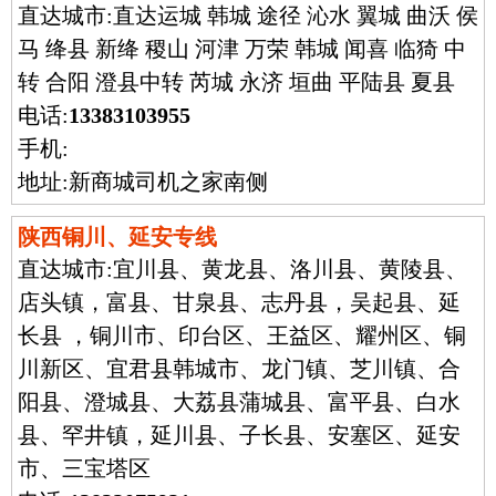
直达城市:
直达运城 韩城 途径 沁水 翼城 曲沃 侯
马 绛县 新绛 稷山 河津 万荣 韩城 闻喜 临猗 中
转 合阳 澄县中转 芮城 永济 垣曲 平陆县 夏县
电话:
13383103955
手机:
地址:新商城司机之家南侧
陕西铜川、延安专线
直达城市:
宜川县、黄龙县、洛川县、黄陵县、
店头镇，富县、甘泉县、志丹县，吴起县、延
长县 ，铜川市、印台区、王益区、耀州区、铜
川新区、宜君县韩城市、龙门镇、芝川镇、合
阳县、澄城县、大荔县蒲城县、富平县、白水
县、罕井镇，延川县、子长县、安塞区、延安
市、三宝塔区