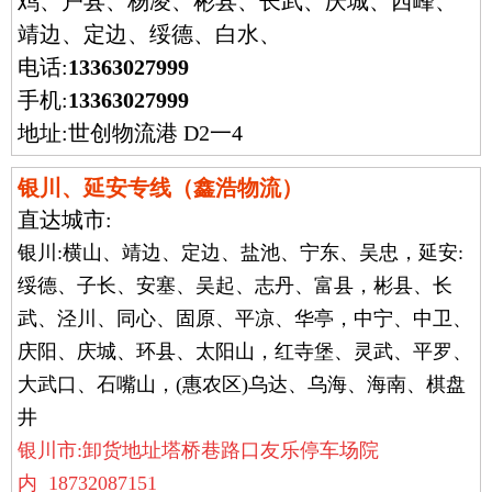
鸡、户县、杨凌、彬县、长武、庆城、西峰、
靖边、定边、绥德、白水、
电话:
13363027999
手机:
13363027999
地址:世创物流港 D2一4
银川、延安专线（鑫浩物流）
直达城市:
银川:横山、靖边、定边、盐池、宁东、吴忠，延安:
绥德、子长、安塞、吴起、志丹、富县，彬县、长
武、泾川、同心、固原、平凉、华亭，中宁、中卫、
庆阳、庆城、环县、太阳山，红寺堡、灵武、平罗、
大武口、石嘴山，(惠农区)乌达、乌海、海南、棋盘
井
银川市:卸货地址塔桥巷路口友乐停车场院
内 18732087151