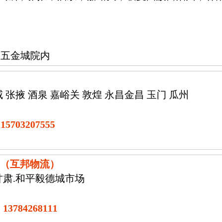
面五金城院内
威 张掖 酒泉 嘉峪关 敦煌 永昌金昌 玉门 瓜州
15703207555
线（互邦物流）
甘肃.和平毅德城市场
13784268111