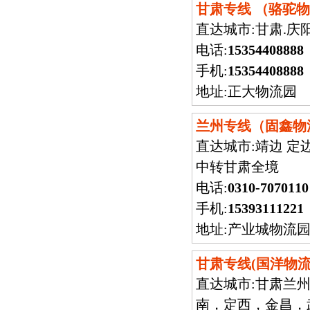
甘肃专线 （骆驼
直达城市:
甘肃.庆
电话:
15354408888
手机:
15354408888
地址:正大物流园
兰州专线（固鑫物
直达城市:
靖边 定
中转甘肃全境
电话:
0310-7070110
手机:
15393111221
地址:产业城物流园w
甘肃专线(国洋物
直达城市:
甘肃兰
南，定西，金昌，