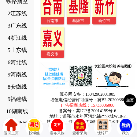
铁路航空
2江苏线
台南市
基隆市
新竹市
3广东线
4浙江线
5山东线
嘉义市
6河北线
9河南线
8安徽线
冀公网安备：13042902001005
9福建线
增值电信经营许可编号：冀B2-20200386
主页
广告招商热线：
15733006000
10湖南线
备案号：
冀ICP备20014159号-6
地址：邯郸市永年区河北铺产业城W10-2
技术支持：河北阿拉丁网络信息技术服务有
11湖北线
限公司
返回主页
找螺丝
发布采购
查看采购
镀锌厂
我的
12辽宁线