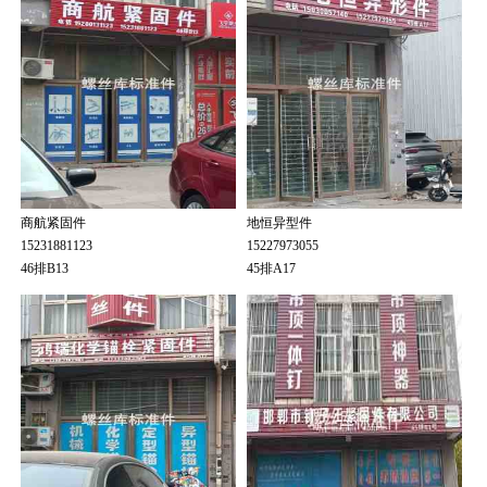
商航紧固件
地恒异型件
15231881123
15227973055
46排B13
45排A17