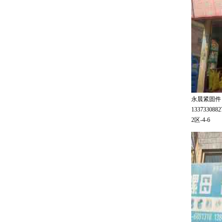
永晨紧固件
133733088
2区-4-6