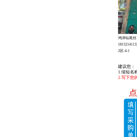
鸿泽钻尾丝
181321411
2区-4-1
建议您：
1.缩短
2.写下