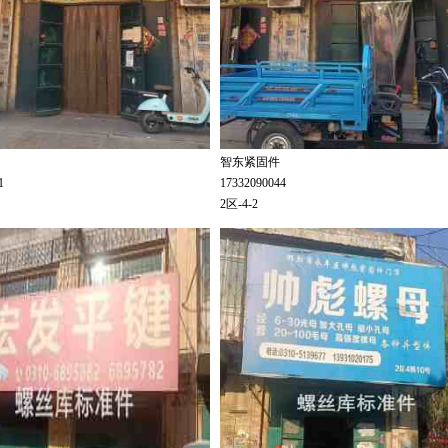
智东紧固件
81
17332090044
2区-4-2