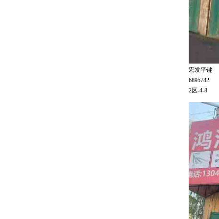
宏发平键
6895782
2区-4-8