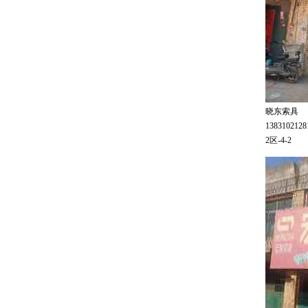
晓东索具
138310212
2区-4-2