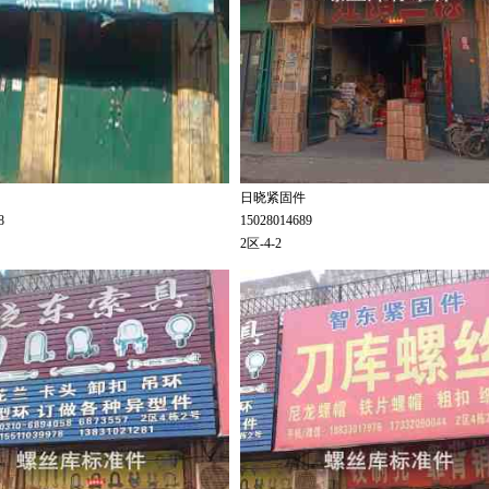
日晓紧固件
18
15028014689
2区-4-2