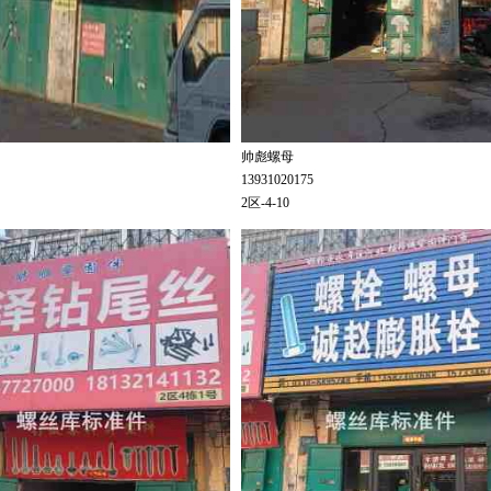
帅彪螺母
13931020175
2区-4-10