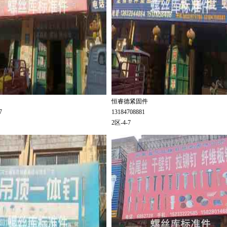
恒睿德紧固件
27
13184708881
2区-4-7