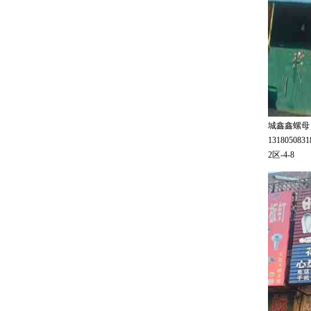
城鑫鑫螺母
131805083
2区-4-8