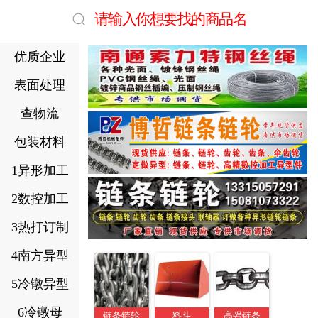
请输入你想要找的商品名
优质企业
表面处理
查物流
包装材料
1异形加工
2数控加工
3热打订制
4南方异型
5冷镦异型
6冷镦母
链条链轮
料斗
高强链条