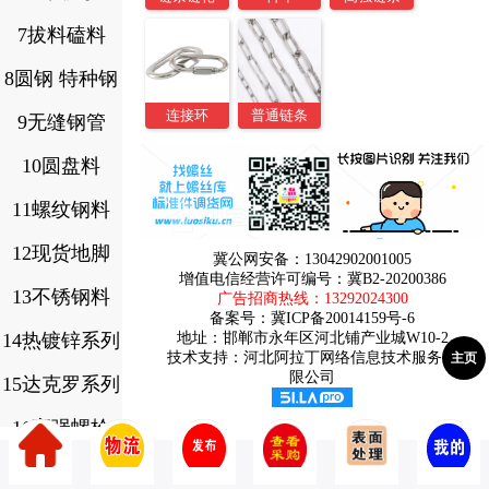
7拔料磕料
8圆钢 特种钢
连接环
普通链条
9无缝钢管
10圆盘料
11螺纹钢料
12现货地脚
冀公网安备：13042902001005
增值电信经营许可编号：冀B2-20200386
13不锈钢料
广告招商热线：
13292024300
备案号：
冀ICP备20014159号-6
14热镀锌系列
地址：邯郸市永年区河北铺产业城W10-2
技术支持：河北阿拉丁网络信息技术服务有
主页
限公司
15达克罗系列
16高强螺栓
17.8.8级螺栓