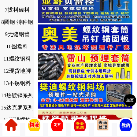
7拔料磕料
8圆钢 特种钢
9无缝钢管
10圆盘料
11螺纹钢料
12现货地脚
13不锈钢料
14热镀锌系列
主页
15达克罗系列
16高强螺栓
17.8.8级螺栓