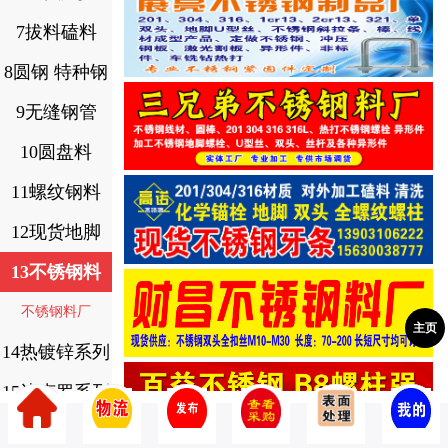
7拔料磕料
8圆钢 特种钢
9无缝钢管
10圆盘料
11螺纹钢料
12现货地脚
13不锈钢料
不锈钢料厂
主页
14热镀锌系列
15达克罗系列
16高强螺栓