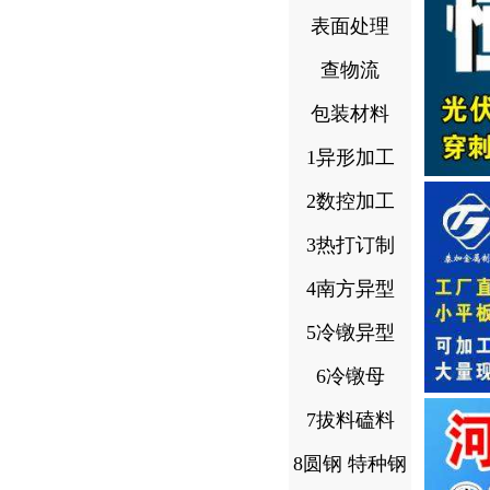
表面处理
查物流
包装材料
1异形加工
2数控加工
3热打订制
4南方异型
5冷镦异型
6冷镦母
7拔料磕料
8圆钢 特种钢