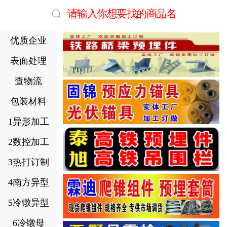
请输入你想要找的商品名
优质企业
表面处理
查物流
包装材料
1异形加工
2数控加工
3热打订制
4南方异型
5冷镦异型
6冷镦母