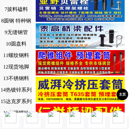
7拔料磕料
8圆钢 特种钢
9无缝钢管
10圆盘料
11螺纹钢料
12现货地脚
13不锈钢料
14热镀锌系列
主页
15达克罗系列
16高强螺栓
17.8.8级螺栓