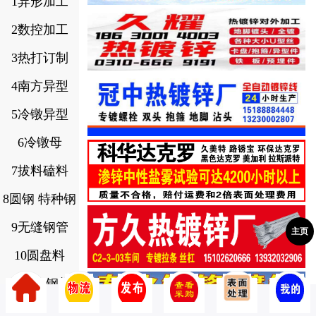
1异形加工
2数控加工
3热打订制
4南方异型
5冷镦异型
6冷镦母
7拔料磕料
8圆钢 特种钢
9无缝钢管
主页
10圆盘料
11螺纹钢料
12现货地脚