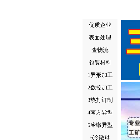
优质企业
表面处理
查物流
包装材料
1异形加工
2数控加工
3热打订制
4南方异型
5冷镦异型
6冷镦母